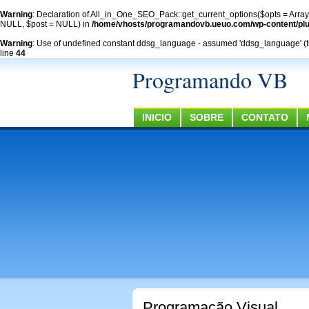
Warning
: Declaration of All_in_One_SEO_Pack::get_current_options($opts = Arra
NULL, $post = NULL) in
/home/vhosts/programandovb.ueuo.com/wp-content/plug
Warning
: Use of undefined constant ddsg_language - assumed 'ddsg_language' (this
line
44
Programando VB
INICIO
SOBRE
CONTATO
Programação Visual