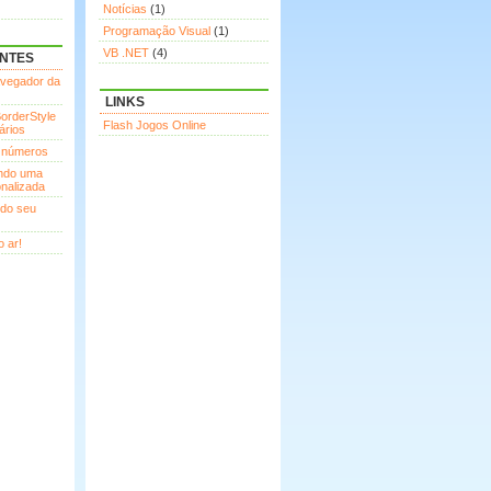
Notícias
(1)
Programação Visual
(1)
VB .NET
(4)
ENTES
avegador da
LINKS
orderStyle
Flash Jogos Online
ários
 números
indo uma
nalizada
ndo seu
 ar!