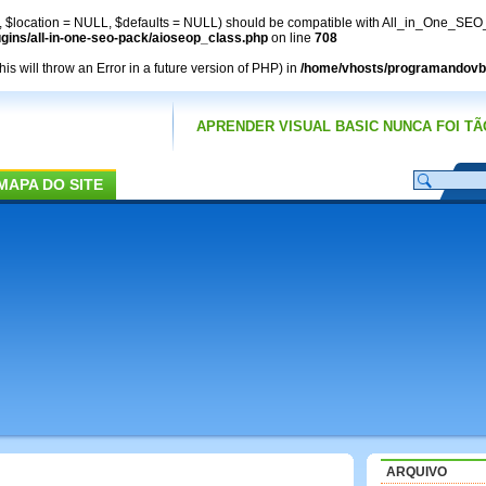
y, $location = NULL, $defaults = NULL) should be compatible with All_in_One_SEO_
ins/all-in-one-seo-pack/aioseop_class.php
on line
708
 will throw an Error in a future version of PHP) in
/home/vhosts/programandovb.
APRENDER VISUAL BASIC NUNCA FOI TÃO
MAPA DO SITE
ARQUIVO