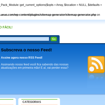
Pack_Module::get_current_options($opts = Array, $location = NULL, $defaults =
ueuo.com/wp-content/plugins/sitemap-generator/sitemap-generator.php
on
 FÁCIL!
Subscreva o nosso Feed!
Assine agora nosso RSS Feed!
Assinando nosso feed você fica sabendo das nossas
atualizações em primeira mão! E aí, vai perder essa?
CATEGORIAS