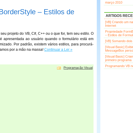
março 2010
orderStyle – Estilos de
ARTIGOS REC
[VB] Criando um n
Internet
Propriedade FormB
eu projeto do VB, C#, C++ ou o que for, tem seu estilo. O
– Estilos de Formul
 é apresentada ao usuário quando o formulário está em
[VB] Somando dois
izado. Por padrão, existem vários estilos, para procurá-
[Visual Basic] Exib
. Vamos por a mão na massa!
Continuar a Ler »
MessageBox perso
[Visual Basic] Cria
primeiro programa
Programando VB no
Programação Visual