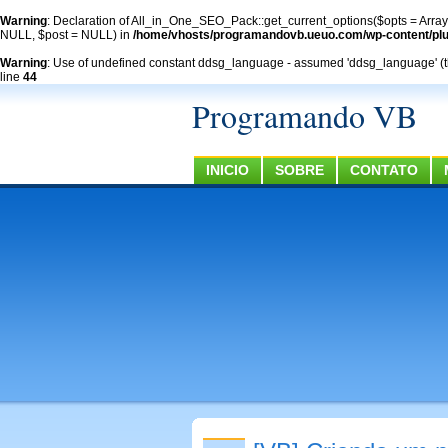
Warning
: Declaration of All_in_One_SEO_Pack::get_current_options($opts = Arra
NULL, $post = NULL) in
/home/vhosts/programandovb.ueuo.com/wp-content/plug
Warning
: Use of undefined constant ddsg_language - assumed 'ddsg_language' (this
line
44
Programando VB
INICIO
SOBRE
CONTATO