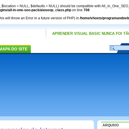
y, $location = NULL, $defaults = NULL) should be compatible with All_in_One_SEO_
ins/all-in-one-seo-pack/aioseop_class.php
on line
708
 will throw an Error in a future version of PHP) in
/home/vhosts/programandovb.
APRENDER VISUAL BASIC NUNCA FOI TÃO
MAPA DO SITE
ARQUIVO