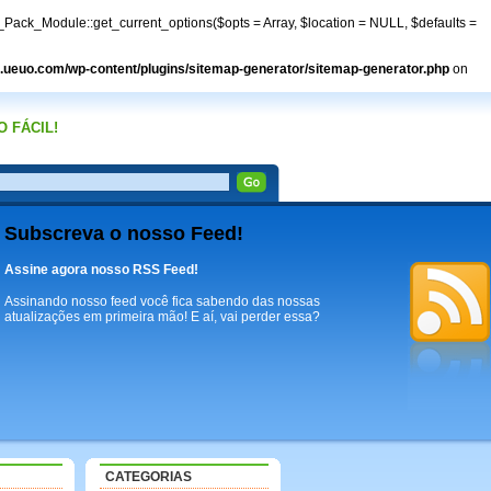
Pack_Module::get_current_options($opts = Array, $location = NULL, $defaults =
ueuo.com/wp-content/plugins/sitemap-generator/sitemap-generator.php
on
 FÁCIL!
Subscreva o nosso Feed!
Assine agora nosso RSS Feed!
Assinando nosso feed você fica sabendo das nossas
atualizações em primeira mão! E aí, vai perder essa?
CATEGORIAS