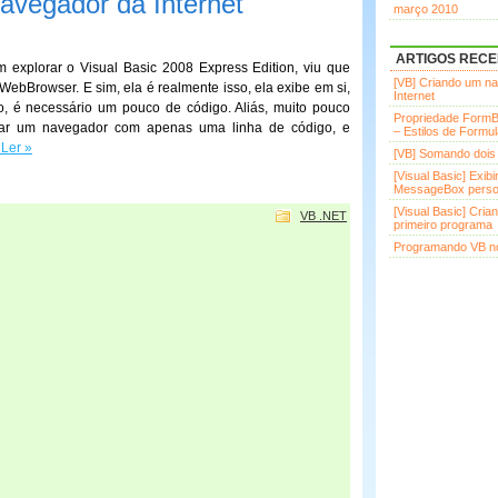
avegador da Internet
março 2010
ARTIGOS REC
 explorar o Visual Basic 2008 Express Edition, viu que
[VB] Criando um n
ebBrowser. E sim, ela é realmente isso, ela exibe em si,
Internet
so, é necessário um pouco de código. Aliás, muito pouco
Propriedade FormB
riar um navegador com apenas uma linha de código, e
– Estilos de Formul
 Ler »
[VB] Somando dois
[Visual Basic] Exib
MessageBox perso
[Visual Basic] Cria
VB .NET
primeiro programa
Programando VB no