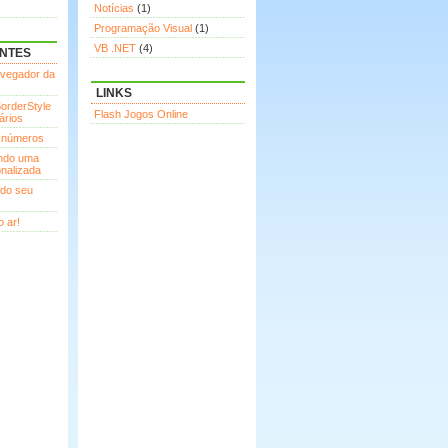
Notícias
(1)
Programação Visual
(1)
VB .NET
(4)
ENTES
avegador da
LINKS
orderStyle
Flash Jogos Online
ários
 números
indo uma
nalizada
ndo seu
 ar!