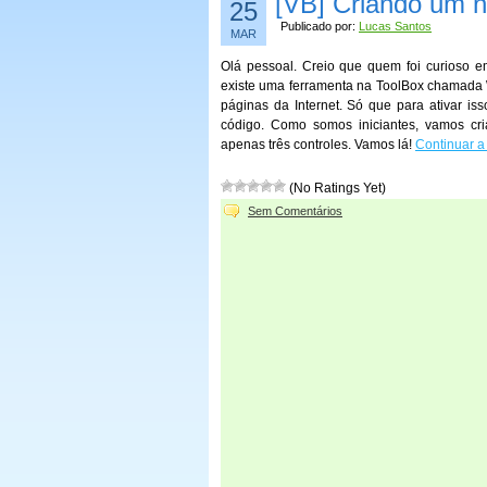
[VB] Criando um n
25
Publicado por:
Lucas Santos
MAR
Olá pessoal. Creio que quem foi curioso em
existe uma ferramenta na ToolBox chamada W
páginas da Internet. Só que para ativar is
código. Como somos iniciantes, vamos c
apenas três controles. Vamos lá!
Continuar a
(No Ratings Yet)
Sem Comentários